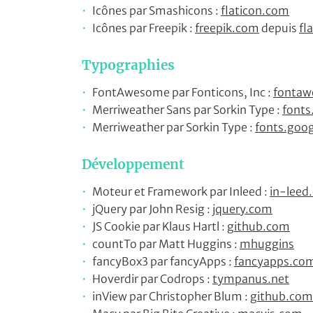
Icônes par Smashicons :
flaticon.com
Icônes par Freepik :
freepik.com
depuis
fl
Typographies
FontAwesome par Fonticons, Inc :
fonta
Merriweather Sans par Sorkin Type :
fonts
Merriweather par Sorkin Type :
fonts.goo
Développement
Moteur et Framework par Inleed :
in-leed
jQuery par John Resig :
jquery.com
JS Cookie par Klaus Hartl :
github.com
countTo par Matt Huggins :
mhuggins
fancyBox3 par fancyApps :
fancyapps.co
Hoverdir par Codrops :
tympanus.net
inView par Christopher Blum :
github.com