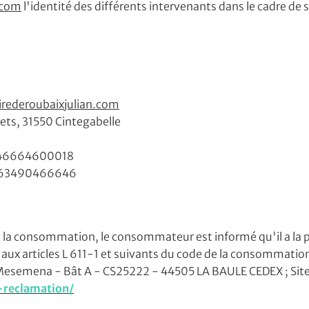
.com
l'identité des différents intervenants dans le cadre de sa
ets, 31550 Cintegabelle
49046664600018
ciales à
moment en
FR63490466646
 la consommation, le consommateur est informé qu'il a la pos
ux articles L 611-1 et suivants du code de la consommatio
esemena - Bât A - CS25222 - 44505 LA BAULE CEDEX ; Site
-reclamation/