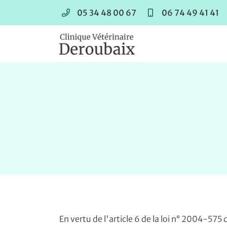
05 34 48 00 67
06 74 49 41 41
630 RD820 – Les Baccarets
31550 Cintegabelle
05 34 48 00 67
Adresse email de réception

En vertu de l'article 6 de la loi n° 2004-575