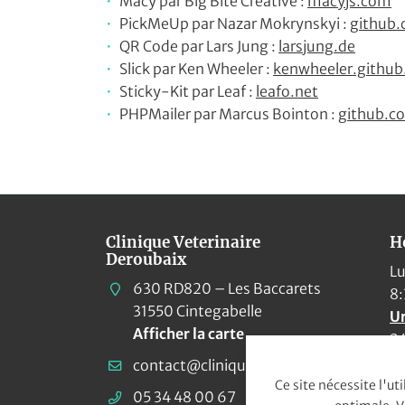
Macy par Big Bite Creative :
macyjs.com
PickMeUp par Nazar Mokrynskyi :
github
QR Code par Lars Jung :
larsjung.de
Slick par Ken Wheeler :
kenwheeler.github
Sticky-Kit par Leaf :
leafo.net
PHPMailer par Marcus Bointon :
github.c
Clinique Veterinaire
Ho
Deroubaix
Lu
630 RD820 – Les Baccarets
8:
31550 Cintegabelle
Ur
Afficher la carte
24
Ce site nécessite l'ut
05 34 48 00 67