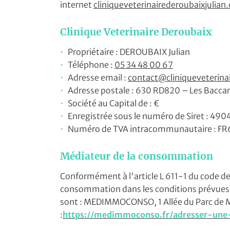
internet
cliniqueveterinairederoubaixjulian
Code captcha

Clinique Veterinaire Deroubaix
Rafraîchir le captcha

Propriétaire : DEROUBAIX Julian
Téléphone :
05 34 48 00 67
Adresse email :
Adresse postale : 630 RD820 – Les Baccar
Société au Capital de : €
Enregistrée sous le numéro de Siret : 
En cochant cette case, vous consentez à recevoir nos propositions commer
l'adresse email indiqué ci-dessus. Vous pouvez vous désinscrire à tout 
Numéro de TVA intracommunautaire : 
utilisant
le formulaire de désinscription
.
Médiateur de la consommation
INSCRIPTION
Conformément à l'article L 611-1 du code de
consommation dans les conditions prévues a
sont : MEDIMMOCONSO, 1 Allée du Parc de M
:
https://medimmoconso.fr/adresser-une