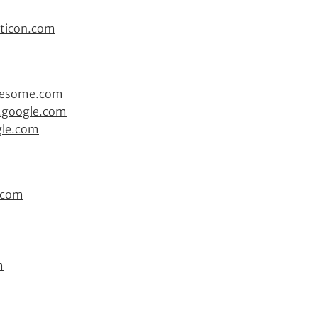
aticon.com
wesome.com
.google.com
gle.com
.com
m