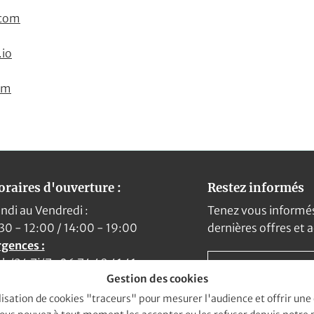
.com
.io
om
raires d'ouverture :
Restez informés
ndi au Vendredi :
Tenez vous informé
30 - 12:00 / 14:00 - 19:00
dernières offres et 
gences :
h/24 7j/7 : 06 74 49 41 41
Gestion des cookies
ilisation de cookies "traceurs" pour mesurer l'audience et offrir une