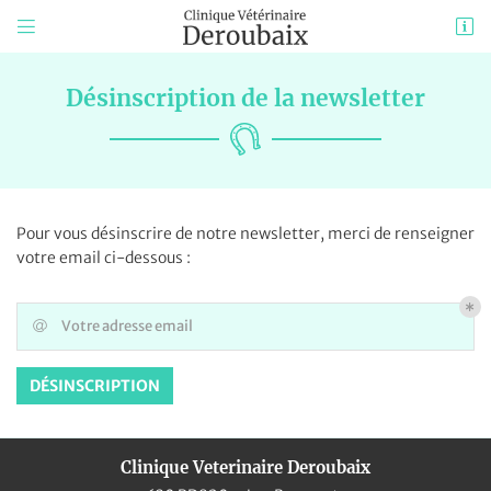


630 RD820 – Les Baccarets
31550 Cintegabelle
Désinscription de la newsletter
05 34 48 00 67
Pour vous désinscrire de notre newsletter, merci de renseigner
votre email ci-dessous :
Votre adresse email

Adresse email de réception

DÉSINSCRIPTION
Code captcha

Une questio
Rafraîchir le captcha

Clinique Veterinaire Deroubaix
Accueil