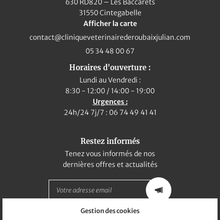
630 RD820 – Les Baccarets
31550 Cintegabelle
05 34 48 00 
Nos Services
Afficher la carte
eils & Actualités
05 34 48 00 67
alerie Photos
En cochant cette case, vous consentez à recevoir nos propositions commerciales
à l'adresse email indiqué ci-dessus. Vous pouvez vous désinscrire à tout moment
Horaires d'ouverture :
en utilisant
le formulaire de désinscription
.
Avis
Lundi au Vendredi :
Restez infor
INSCRIPTION
8:30 - 12:00 / 14:00 - 19:00
Contact
Urgences :
24h/24 7j/7 : 06 74 49 41 41
INSCRIPTION NEWS
Restez informés
Tenez vous informés de nos
dernières offres et actualités
Gestion des cookies