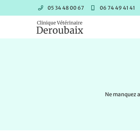
05 34 48 00 67
06 74 49 41 41
630 RD820 – Les Baccarets
31550 Cintegabelle
05 34 48 00 67
Ne manquez auc
Adresse email de réception
