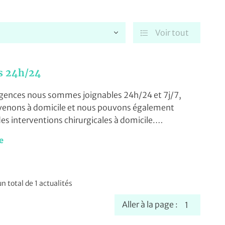
Voir tout

s 24h/24
rgences nous sommes joignables 24h/24 et 7j/7,
ciales à
effectuer des interventions chirurgicales à domicile.
moment en
te
le docteur Deroubaix :
06 74 49 41 41
e équin en Haute Garonne (31)
un total de 1
actualités
Aller à la page :