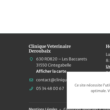
Clinique Veterinaire
Ho
Deroubaix
Lu
630 RD820 – Les Baccarets
8:
31550 Cintegabelle
Ur
Afficher la carte
24
Ce site nécessite l'ut
05 34 48 00 67
optimale. V
Mentions Légales
Conditions générales d'utili