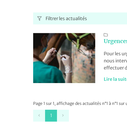
Code captcha

Filtrer les actualités
Rafraîchir le captcha



Urgence
Pour les u
nous intervenons à domicile et nous pouvons également
En cochant cette case, vous consentez à recevoir nos propositions commer
l'adresse email indiqué ci-dessus. Vous pouvez vous désinscrire à tout 
utilisant
le formulaire de désinscription
.
Lire la sui
Contactez 
INSCRIPTION
Vétérinair
Page 1 sur 1,
affichage des actualités
n°1 à n°1 sur 
1