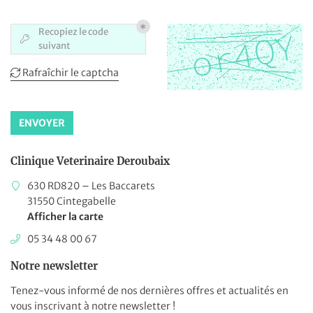
Une questio
Recopiez le code
Accueil

suivant
05 34 48 00 
Nos Services
Rafraîchir le captcha

eils & Actualités
alerie Photos
ENVOYER
Avis
Clinique Veterinaire Deroubaix
Restez infor
Contact
630 RD820 – Les Baccarets
31550 Cintegabelle
INSCRIPTION NEWS
Afficher la carte
05 34 48 00 67
Notre newsletter
Tenez-vous informé de nos dernières offres et actualités en
vous inscrivant à notre
newsletter !