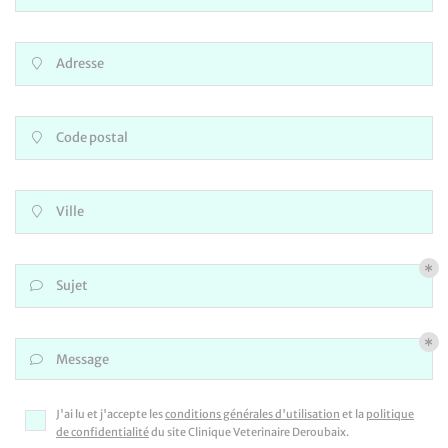
Adresse

En cochant cette case, vous consentez à recevoir nos propositions commerciales
à l'adresse email indiqué ci-dessus. Vous pouvez vous désinscrire à tout moment
Code postal

en utilisant
le formulaire de désinscription
.
INSCRIPTION
Ville

Sujet

Message

J'ai lu et j'accepte les
conditions générales d'utilisation
et la
politique
de confidentialité
du site
Clinique Veterinaire Deroubaix
.