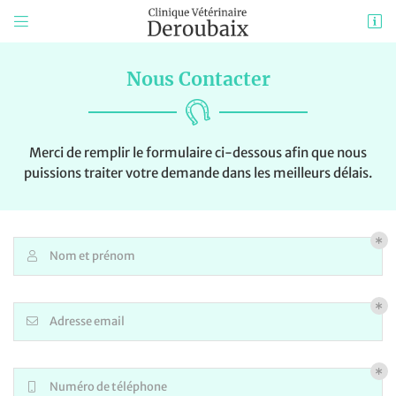


630 RD820 – Les Baccarets
31550 Cintegabelle
Nous Contacter
05 34 48 00 67
Merci de remplir le formulaire ci-dessous afin que nous
puissions traiter votre demande dans les meilleurs délais.
Nom et prénom

Adresse email de réception

Adresse email

Code captcha

Rafraîchir le captcha

Numéro de téléphone
